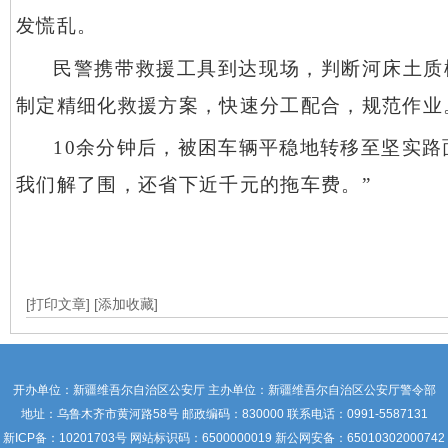
发慌乱。
民警携带救援工具到达现场，判断河床土质
制定精细化救援方案，快速分工配合，规范作业
10余分钟后，被困车辆平稳地转移至坚实
我们解了围，还省下近千元的拖车费。”
[打印文章]
[添加收藏]
开办单位：新疆维吾尔自治区公安厅 主办单位：新疆维吾尔自治区公安厅警令部
地址：乌鲁木齐市黄河路58号 邮政编码：830000 联系电话：0991-5587131
新ICP备：
10201703号
网站标识码：6500000019 新公网安备：65010302000742