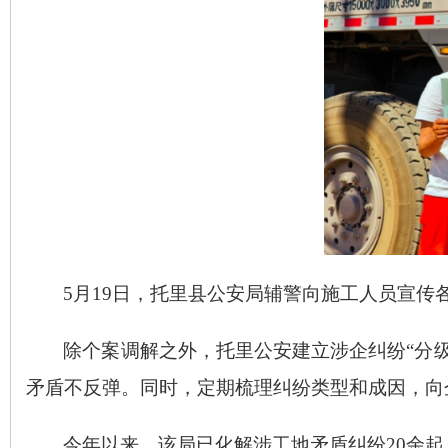
5月19日，托里县公安局辅警向施工人员宣传
除个案调解之外，托里公安建立涉企纠纷
“分
矛盾不反弹。同时，定期梳理纠纷类型和成因，向
今年以来，该局已化解涉工地矛盾纠纷
20余