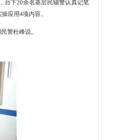
，台下20余名基层民辅警认真记笔
实操应用4项内容。
训民警杜峰说。