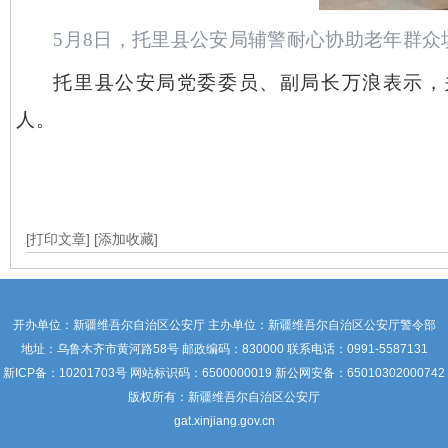
5月8日，托里县公安局辅警耐心协助老年群众
托里县公安局党委委员、副局长万浪表示，
人。
[打印文章]
[添加收藏]
开办单位：新疆维吾尔自治区公安厅 主办单位：新疆维吾尔自治区公安厅警令部
地址：乌鲁木齐市黄河路58号 邮政编码：830000 联系电话：0991-5587131
新ICP备：
10201703号
网站标识码：6500000019 新公网安备：65010302000742
版权所有：新疆维吾尔自治区公安厅
gat.xinjiang.gov.cn