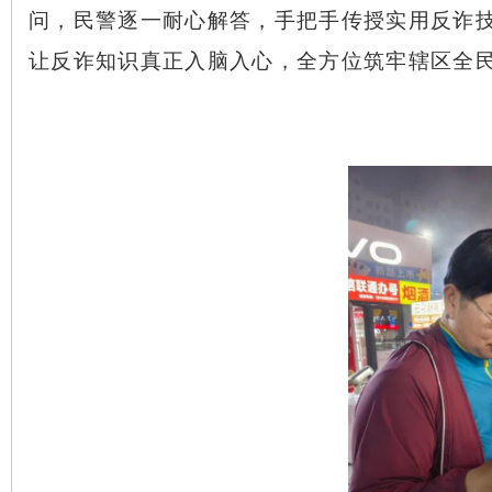
问，民警逐一耐心解答，手把手传授实用反诈
让反诈知识真正入脑入心，全方位筑牢辖区全