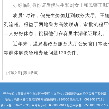
办好临时身份证后倪先生和刘女士和民警王珊
凌晨
1时许，倪先生匆匆赶到政务大厅。王
列流程。得益于两地警方高效联动，审批流程压
二人好好休息，祝福他们在赛里木湖领证顺利。
近年来，温泉县政务服务大厅公安窗口常态
等群体解决急难办证问题
120余件。
[打印文章]
[添加收藏]
开办单位：新疆维吾尔自治区公安厅 主办单位：新疆维吾尔自治区公安厅警令部
地址：乌鲁木齐市黄河路58号 邮政编码：830000 联系电话：0991-5587131
新ICP备：
10201703号
网站标识码：6500000019 新公网安备：65010302000742