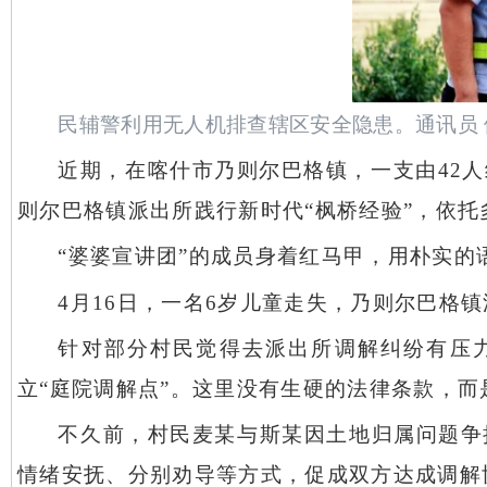
民辅警利用无人机排查辖区安全隐患。通讯员
近期，在喀什市乃则尔巴格镇，一支由
42
则尔巴格镇派出所践行新时代“枫桥经验”，依
“婆婆宣讲团”的成员身着红马甲，用朴实的
4月16日，一名6岁儿童走失，乃则尔巴格
针对部分村民觉得去派出所调解纠纷有压
立“庭院调解点”。这里没有生硬的法律条款，
不久前，村民麦某与斯某因土地归属问题争
情绪安抚、分别劝导等方式，促成双方达成调解