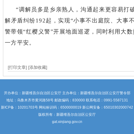
“调解员多是乡亲熟人，沟通起来更容易打
解矛盾纠纷192起，实现“小事不出庭院、大
警带领“红樱义警”开展地面巡逻，同时利用大数
一方平安。
[打印文章]
[添加收藏]
开办单位：新疆维吾尔自治区公安厅 主办单位：新疆维吾尔自治区公安厅警令部
地址：乌鲁木齐市黄河路58号 邮政编码：830000 联系电话：0991-5587131
新ICP备：
10201703号
网站标识码：6500000019 新公网安备：65010302000742
版权所有：新疆维吾尔自治区公安厅
gat.xinjiang.gov.cn