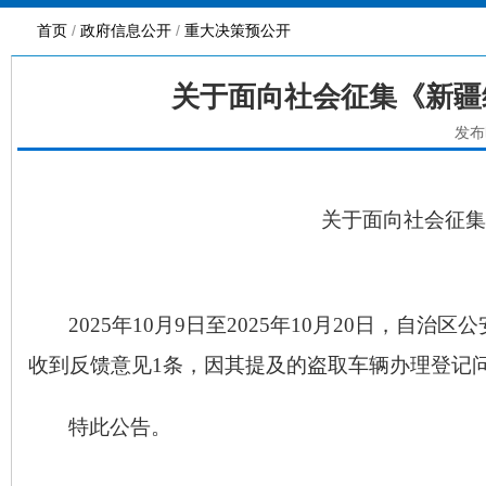
首页
/
政府信息公开
/
重大决策预公开
关于面向社会征集《新疆
发布
关于面向社会征集
2025
年
10
月
9
日至
2025
年
10
月
20
日，自治区公
收到反馈意见
1
条，因其提及的盗取车辆办理登记
特此公告。