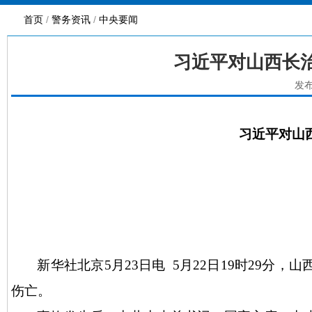
首页
/
警务资讯
/
中央要闻
习近平对山西长
发布
习近平对山
新华社北京
5月23日电 5月22日19时29
伤亡。