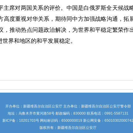
平主席对两国关系的评价。中国是白俄罗斯全天候战
方高度重视对华关系，期待同中方加强战略沟通，拓
议，推动热点问题政治解决，为世界和平稳定繁荣作
进世界和地区的和平发展稳定。
开办单位：新疆维吾尔自治区公安厅 主办单位：新疆维吾尔自治区公安厅警令部
地址：乌鲁木齐市黄河路58号 邮政编码：830000 联系电话：0991-5587131
新ICP备：
10201703号
网站标识码：6500000019 新公网安备：6501030200074
版权所有：新疆维吾尔自治区公安厅