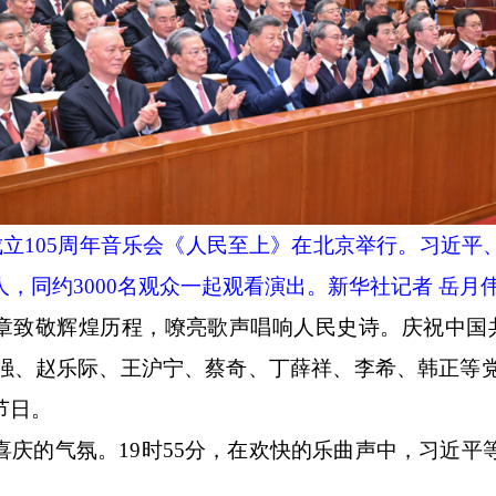
成立105周年音乐会《人民至上》在北京举行。习近
，同约3000名观众一起观看演出。新华社记者 岳月伟
情乐章致敬辉煌历程，嘹亮歌声唱响人民史诗。庆祝中国
强、赵乐际、王沪宁、蔡奇、丁薛祥、李希、韩正等党
节日。
喜庆的气氛。
19时55分，在欢快的乐曲声中，习近