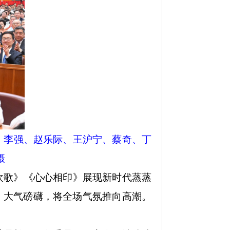
平、李强、赵乐际、王沪宁、蔡奇、丁
摄
水欢歌》《心心相印》展现新时代蒸蒸
》大气磅礴，将全场气氛推向高潮。