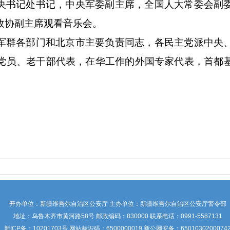
央书记处书记，中央军委副主席，全国人大常委会副
政协副主席观看音乐会。
军群各部门和北京市主要负责同志，各民主党派中央
党员、老干部代表，在华工作的外国专家代表，首都
开办单位：新疆维吾尔自治区公安厅 主办单位：新疆维吾尔自治区公安厅警令部
地址：乌鲁木齐市黄河路58号 邮政编码：830000 联系电话：0991-5587131
新ICP备：
10201703号
网站标识码：6500000019 新公网安备：6501030200074