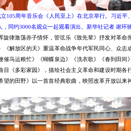
成立105周年音乐会《人民至上》在北京举行。习近
，同约3000名观众一起观看演出。新华社记者 谢环驰
浑旋律激荡赤子情怀，管弦乐《致先辈》抒发对革命
》《解放区的天》重温革命战争年代军民同心、众志
鞭催马运粮忙》《蝴蝶泉边》《洗衣歌》《春到田间
曲目《多彩家园》，描绘社会主义革命和建设时期各
希望的田野》以一首首经典歌曲，映照改革开放以来