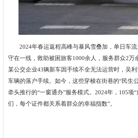
2024
年春运返程高峰与暴风雪叠加，单日车流
守在一线，救助被困旅客
1000
余人，服务群众
2
万
某公交企业
43
辆新车因手续不全无法运营时，吴利
车辆的落户手续。如今，这些穿梭在街巷的“民生公
牵头推行的“一窗通办”服务模式。
2024
年，
105
项
们，每个证件都关系着群众的幸福指数”。