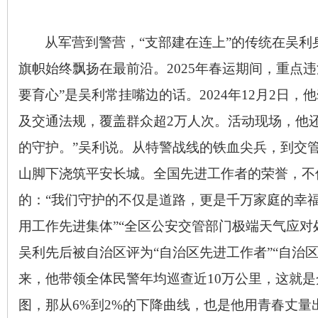
从军营到警营，
“支部建在连上”的传统在吴利
旗帜始终飘扬在最前沿。
2025
年春运期间，重点违
要育心”是吴利常挂嘴边的话。
2024
年
12
月
2
日，他
及交通法规，覆盖群众超
2
万人次。活动现场，他
的守护。”吴利说。从特警战线的铁血尖兵，到交
山脚下浇筑平安长城。全国先进工作者的荣誉，不仅
的：“我们守护的不仅是道路，更是千万家庭的幸
用工作先进集体”“全区公安交管部门极端天气应对
吴利先后被自治区评为“自治区先进工作者”“自治
来，他带领全体民警年均巡查近
10
万公里，这就是
图，那从
6%
到
2%
的下降曲线，也是他用青春丈量