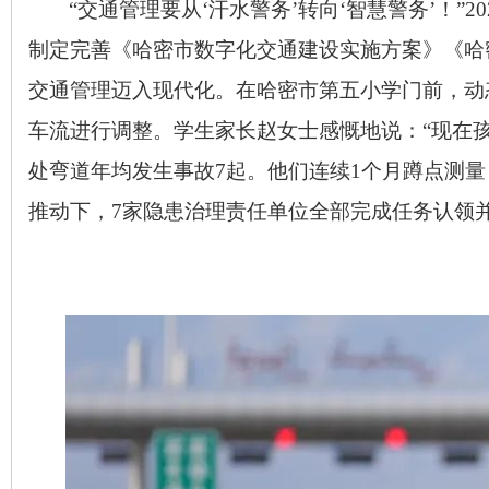
“交通管理要从‘汗水警务’转向‘智慧警务’！”
20
制定完善《哈密市数字化交通建设实施方案》《哈
交通管理迈入现代化。在哈密市第五小学门前，动
车流进行调整。学生家长赵女士感慨地说：“现在
处弯道年均发生事故
7
起。他们连续
1
个月蹲点测量
推动下，
7
家隐患治理责任单位全部完成任务认领