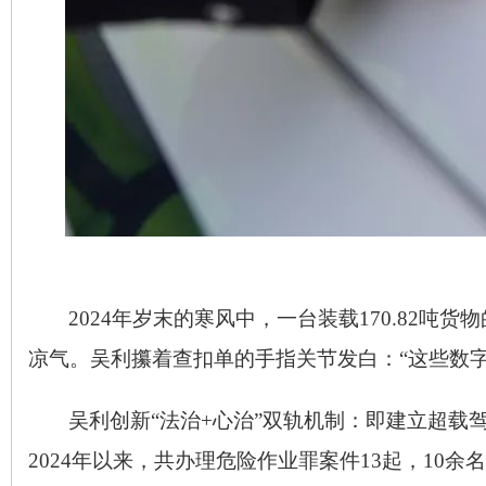
2024
年岁末的寒风中，一台装载
170.82
吨货物
凉气。吴利攥着查扣单的手指关节发白：“这些数
吴利创新“法治
+
心治”双轨机制：即建立超载
2024
年以来，共办理危险作业罪案件
13
起，
10
余名