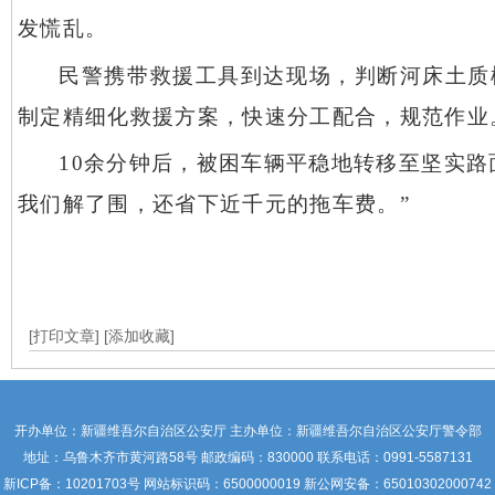
发慌乱。
民警携带救援工具到达现场，判断河床土质
制定精细化救援方案，快速分工配合，规范作业
10余分钟后，被困车辆平稳地转移至坚实
我们解了围，还省下近千元的拖车费。”
[打印文章]
[添加收藏]
开办单位：新疆维吾尔自治区公安厅 主办单位：新疆维吾尔自治区公安厅警令部
地址：乌鲁木齐市黄河路58号 邮政编码：830000 联系电话：0991-5587131
新ICP备：
10201703号
网站标识码：6500000019 新公网安备：65010302000742