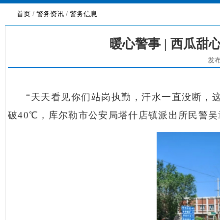
首页
/
警务资讯
/
警务信息
暖心警事 | 西瓜
发布
“天天看见你们站岗执勤，汗水一直没断，这
破40℃，库尔勒市公安局塔什店镇派出所民警