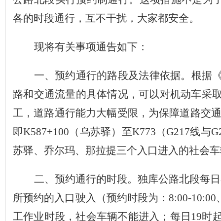
各的时段通行，互不干扰，大家都安全。
现将有关事项通告如下：
一、预约通行的路段及法律依据。
根据
路和交通流量的具体情况，可以对机动车采
工，道路通行能力大幅受限，为保障道路交
即
K587+100
（乌苏驿）至
K773
（
G217
线与
G
苏驿、乔尔玛、那拉提三个入口进入的社会
二、预约通行的时段。
独库公路北段每日
所预约的入口驶入（预约时段为：
8:00-10:00
工作业时段，社会车辆不能进入；每日
19
时