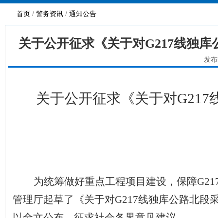
首页
/
警务资讯
/
通知公告
关于公开征求《关于对G217线独
发布
关于公开征求
《关于对
G21
为
统筹
做好
重点工程项目建设，保障
G21
管理厅
起草了
《关于对
G217
线独库公路北段
以全文公布，征求社会各界意见建议。