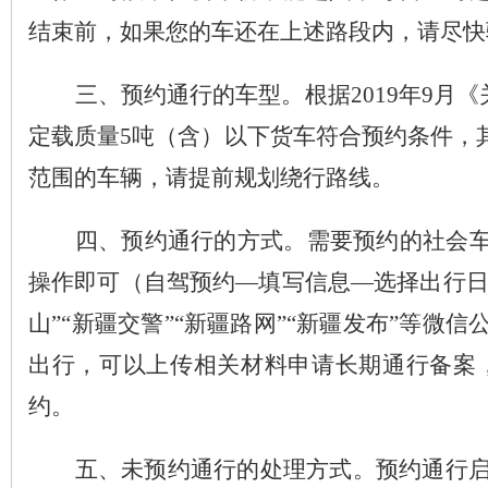
结束前，如果您的车还在上述路段内，请尽快
三、预约通行的车型。
根据
2019
年
9
月《
定载质量
5
吨（含）以下货车符合预约条件，
范围的车辆，请提前规划绕行路线。
四、预约通行的方式。
需要预约的社会
操作即可（自驾预约
—
填写信息
—
选择出行
山
”“
新疆交警
”“
新疆路网
”“
新疆发布
”
等微信
出行，可以上传相关材料申请长期通行备案
约。
五、未预约通行的处理方式。
预约通行