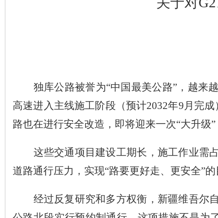
关于对
G2
独库公路被誉为
“
中国最美公路
”
，越来
高速进入主线施工阶段（预计
2032
年
9
月完成
路也在进行安全改造，即将迎来一次
“
大升级
”
这些交通项目建设工期长，施工作业需
道路通行压力，实现
“
路要更好走、更安全
”
的
经过反复研究和多方权衡，新疆维吾尔
公路北段实行预约制通行。这项措施不是为