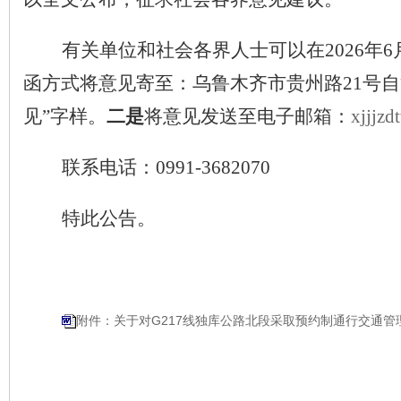
有关单位和社会各界人士可以在
2026
年
6
函方式将意见寄至：乌鲁木齐市贵州路
21
号自
见
”
字样。
二是
将意见发送至电子邮箱：
xjjjz
联系电话：
0991-3682070
特此公告。
附件：关于对G217线独库公路北段采取预约制通行交通管
新疆维吾