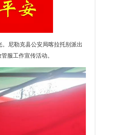
光。尼勒克县公安局喀拉托别派出
放管服工作宣传活动。