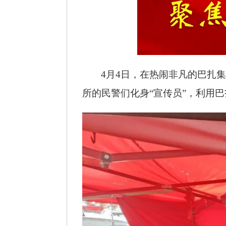
4
月
4
日，在热闹非凡的巴扎
所的民警们化身“宣传员”，利用