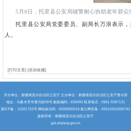
5月8日，托里县公安局辅警耐心协助老年群众
托里县公安局党委委员、副局长万浪表示，
人。
[打印文章]
[添加收藏]
开办单位：新疆维吾尔自治区公安厅 主办单位：新疆维吾尔自治区公安厅警令部
地址：乌鲁木齐市黄河路58号 邮政编码：830000 联系电话：0991-5587131
新ICP备：
10201703号
网站标识码：6500000019 新公网安备：65010302000742
版权所有：新疆维吾尔自治区公安厅
gat.xinjiang.gov.cn