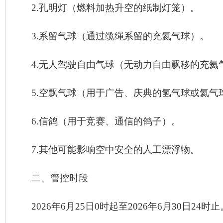
2.
孔明灯（燃料加热升空的纸制灯笼）。
3.
系留气球（通过缆绳系留的充氦气球）。
4.
无人驾驶自由气球（无动力自由飘移的充氦
5.
空飘气球（用于广告、庆典的氢气球或氦气
6.
信鸽（用于竞赛、通信的鸽子）。
7.
其他可能影响空中安全的人工漂浮物。
二、管控时段
2026
年
6
月
25
日
0
时起至
2026
年
6
月
30
日
24
时止