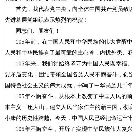
首先，我代表党中央，向全体中国共产党员致
先进基层党组织表示热烈的祝贺！
同志们、朋友们！
105年前，在中国人民和中华民族的伟大觉
人民和中华民族有了最可靠的主心骨，内忧外患、
105年来，我们党始终坚守为中国人民谋幸
要矛盾变化，团结带领全国各族人民不懈奋斗，创
国特色社会主义的伟大成就，书写了中华民族几千
105年不懈奋斗，从根本上改变了中国人民
本主义三座大山，建立人民当家作主的新中国，彻
小康的历史性跨越。今天，中国人民已经把命运牢
105年不懈奋斗，开辟了实现中华民族伟大