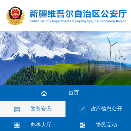
首页
警务资讯
政府信息公开
办事大厅
警民互动