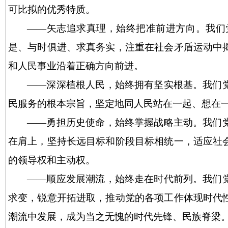
可比拟的优秀特质。
——矢志追求真理，始终把准前进方向。我们
是、与时俱进、求真务实，注重在社会矛盾运动中
和人民事业沿着正确方向前进。
——深深植根人民，始终拥有坚实根基。我们
民服务的根本宗旨，坚定地同人民站在一起、想在
——勇担历史使命，始终掌握战略主动。我们
在肩上，坚持长远目标和阶段目标相统一，适应社
的领导权和主动权。
——顺应发展潮流，始终走在时代前列。我们
求变，锐意开拓进取，推动党的各项工作体现时代
潮流中发展，成为当之无愧的时代先锋、民族脊梁