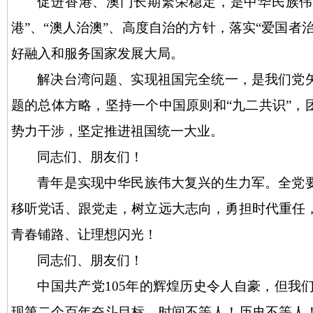
促进香港、澳门长期繁荣稳定，是中华民族
港”、“澳人治澳”、高度自治的方针，落实“爱国者
好融入和服务国家发展大局。
解决台湾问题、实现祖国完全统一，是我们党
题的总体方略，坚持一个中国原则和
“九二共识”
势力干涉，坚定推进祖国统一大业。
同志们、朋友们！
青年是实现中华民族伟大复兴的生力军。全党
移听党话、跟党走，树立远大志向，勇担时代重任
青春铺路、让理想闪光！
同志们、朋友们！
中国共产党
105年的辉煌历史令人自豪，但
现第二个百年奋斗目标。时间不等人！历史不等人